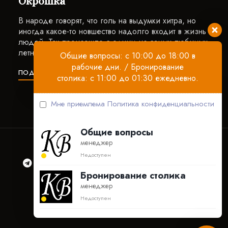
Окрошка
В народе говорят, что голь на выдумки хитра, но
иногда какое-то новшество надолго входит в жизнь
людей. Так произошло с одним из самых любимых
летних …
Общие вопросы: с 10:00 до 18:00 в
рабочие дни. / Бронирование
ПОДРОБНЕЕ
столика: с 11:00 до 01:30 ежедневно.
Мне приемлема
Политика конфиденциальности
Общие вопросы
менеджер
Недоступен
Бронирование столика
менеджер
Ресторан
Бронирование
Контакты
Недоступен
Акции
Документация