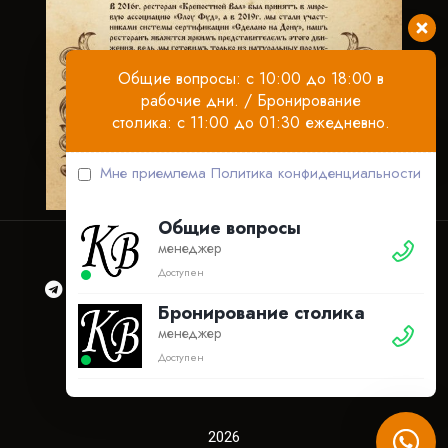
Общие вопросы: с 10:00 до 18:00 в
рабочие дни. / Бронирование
столика: с 11:00 до 01:30 ежедневно.
Мне приемлема
Политика конфиденциальности
Общие вопросы
менеджер
Доступен
Бронирование столика
менеджер
Ресторан
Бронирование
Контакты
Доступен
Акции
Документация
2026