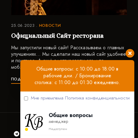
25.06.2023
НОВОСТИ
Официальный Сайт ресторана
Мы запустили новый сайт! Рассказываем о главных
улучшениях… Мы сделали наш новый сайт удобнее
и понятнее. А ещё адаптировали его для
мобильных устройств! Читать информацию …
Общие вопросы: с 10:00 до 18:00 в
рабочие дни. / Бронирование
ПОДРОБНЕЕ
столика: с 11:00 до 01:30 ежедневно.
Мне приемлема
Политика конфиденциальности
Общие вопросы
менеджер
Недоступен