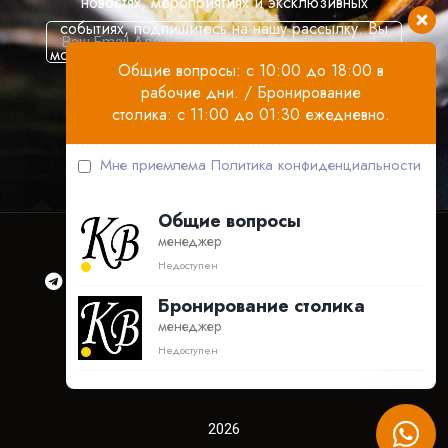
новостях, мероприятиях и эксклюзивных
событиях, подпишитесь на нашу рассылку. Вы
можете отказаться в любое время, нажав ссылку
Общие вопросы: с 10:00 до 18:00 в
«отказаться от подписки на рассылку».
рабочие дни. / Бронирование
столика: с 11:00 до 01:30 ежедневно.
Мне приемлема
Политика конфиденциальности
Общие вопросы
менеджер
Недоступен
Бронирование столика
менеджер
Ресторан
Бронирование
Контакты
Недоступен
Акции
Документация
2026