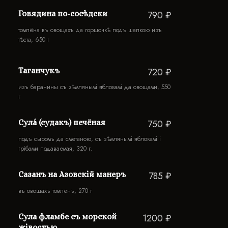
Говядина по-сосѣдски
790 ₽
томлёна въ овощахъ да горшочкѣ подъ шапкою изъ
тѣста, 650 г
Таганчукъ
720 ₽
изъ баранины съ зѣмлянымi яблокамi да овощами, 550
г
Сулá (cудакъ) печёная
750 ₽
подъ сыромъ да сметаною, съ зѣмлянымi яблокамi i
грiбами подаваемая, 320 г.
Сазанъ на Азовскій манеръ
785 ₽
въ овощахъ томленъ, 270 г
Cула фламбе съ морской
1200 ₽
жiвостью