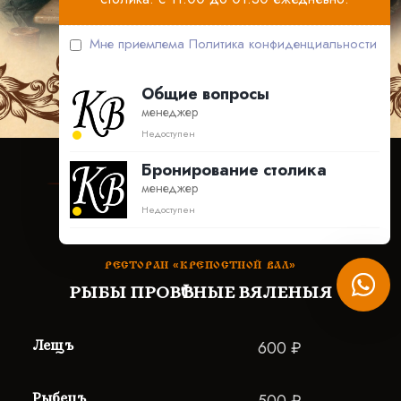
Мне приемлема
Политика конфиденциальности
Общие вопросы
менеджер
Недоступен
Бронирование столика
менеджер
Недоступен
РЕСТОРАН «КРЕПОСТНОЙ ВАЛ»
РЫБЫ ПРОВѢСНЫЕ ВЯЛЕНЫЯ
Лещъ
600 ₽
Рыбецъ
500 ₽