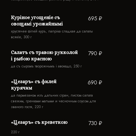
Курiное угощенiе съ
695 ₽
овощамi урожайнымi
хрустячее фiлей куръ, папрiка сладкая да салаты
всякіе, 300 г
Салатъ съ травою рукколой
790 ₽
i рыбою красною
да съ сыромъ творожнымъ i авокадо, 250 г
«Цезаръ» съ филей
690 ₽
курячим
да пармезаном изъ дальних стран, листом салата
свежим, гренками малыми и чесночным соусом для
званого гостя, 220 г
«Цезаръ» съ креветкою
730 ₽
220 г