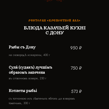
РЕСТОРАН «КРЕПОСТНОЙ ВАЛ»
БЛЮДА КАЗАЧЬЕЙ КУХНI
С ДОНУ
Рыбы съ Дону
950 ₽
на сковородѣ изжарены, 400 г
Сулá (судакъ) лучшiмъ
750 ₽
образомъ запечена
въ слiвочномъ взваре, 250 г
Котлеты рыбьi
573 ₽
съ толчонкою изъ зѣмляныхъ яблокъ да взваромъ
томатнымъ, 300 г