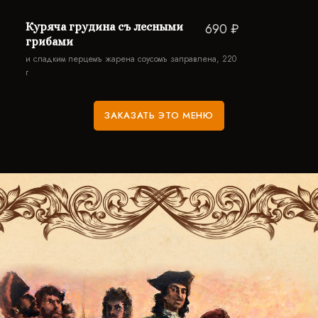
Куряча грудина съ лесными
690 ₽
грибами
и сладким перцемъ жарена соусомъ заправлена, 220
г
ЗАКАЗАТЬ ЭТО МЕНЮ