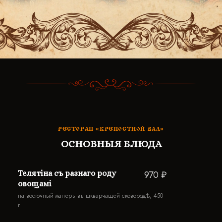
РЕСТОРАН «КРЕПОСТНОЙ ВАЛ»
ОСНОВНЫЯ БЛЮДА
Телятiна съ разнаго роду
970 ₽
овощамi
на восточный манеръ въ шкварчащей сковородѣ, 450
г