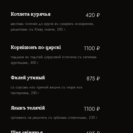
Котлета курячья
420 ₽
масломъ чiненая до хруста въ сухаряхъ изжареная,
рецептомъ iзъ Кіеву знатна, 200 г.
Корнiшонъ по-царскi
1100 ₽
подушка въ подлiвѣ цiтрусовой iспечена съ салатомъ
хрустящiмъ, 400 г
Филей утиный
875 ₽
съ соусомъ изъ пряной вишни съ пюре изъ
пастернака, 250 г
Языкъ телячій
1100 ₽
грiлованъ на рашпель съ хрѣномъ слiвочнымъ, 230 г
Шея свiнячья