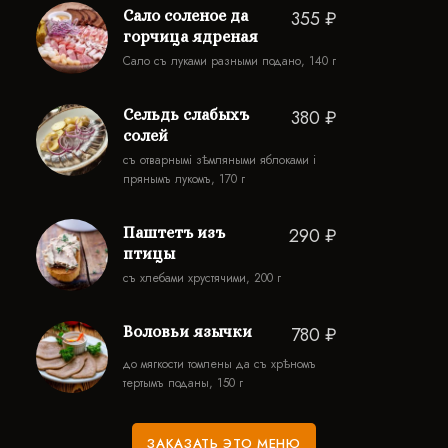
Сало соленое да
355 ₽
горчица ядреная
Сало съ луками разными подано, 140 г
Сельдь слабыхъ
380 ₽
солей
съ отварнымi зѣмляными яблоками i
прянымъ лукомъ, 170 г
Паштетъ изъ
290 ₽
птицы
съ хлебами хрустячими, 200 г
Воловьи язычки
780 ₽
до мягкости томлены да съ хрѣномъ
тертымъ поданы, 150 г
ЗАКАЗАТЬ ЭТО МЕНЮ