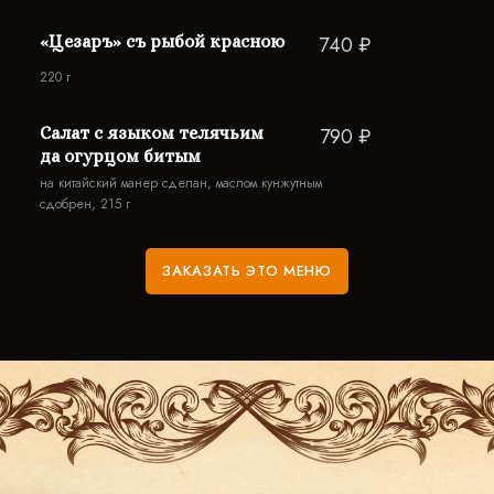
«Цезаръ» съ рыбой красною
740 ₽
220 г
Салат с языком телячьим
790 ₽
да огурцом битым
на китайский манер сделан, маслом кунжутным
сдобрен, 215 г
ЗАКАЗАТЬ ЭТО МЕНЮ