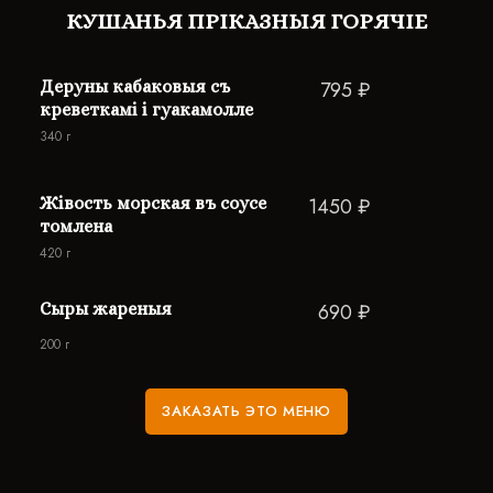
КУШАНЬЯ ПРIКАЗНЫЯ ГОРЯЧIЕ
Деруны кабаковыя съ
795 ₽
креветкамi i гуакамолле
340 г
Жiвость морская въ соусе
1450 ₽
томлена
420 г
Сыры жареныя
690 ₽
200 г
ЗАКАЗАТЬ ЭТО МЕНЮ