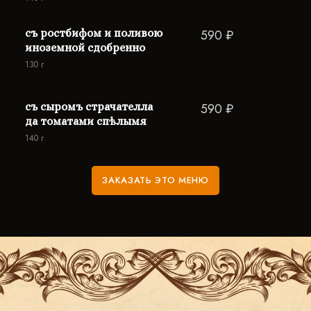
съ ростбифом и поливою
590 ₽
иноземной сдобренно
130 г
съ сыромъ страчателла
590 ₽
да томатами спѣлымя
140 г
ЗАКАЗАТЬ ЭТО МЕНЮ