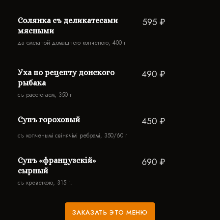
Солянка съ деликатесами
595 ₽
мясными
да сметаной домашнею копченою, 400 г
Уха по рецепту донского
490 ₽
рыбака
съ расстегаем, 350 г
Супъ гороховый
450 ₽
съ копченымi свiнячiмi ребрамi, 350/60 г
Супъ «французскій»
690 ₽
сырный
съ креветкою, 315 г.
ЗАКАЗАТЬ ЭТО МЕНЮ