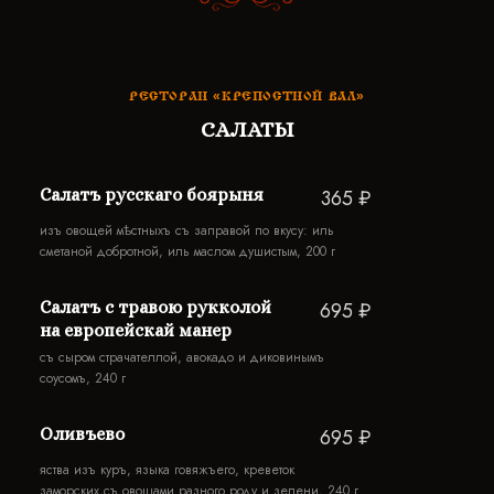
РЕСТОРАН «КРЕПОСТНОЙ ВАЛ»
САЛАТЫ
Салатъ русскаго боярыня
365 ₽
изъ овощей мѣстныхъ съ заправой по вкусу: иль
сметаной добротной, иль маслом душистым, 200 г
Салатъ с травою рукколой
695 ₽
на европейскай манер
съ сыром страчателлой, авокадо и диковинымъ
соусомъ, 240 г
Оливъево
695 ₽
яства изъ куръ, языка говяжъего, креветок
заморских,съ овощами разного роду и зелени, 240 г