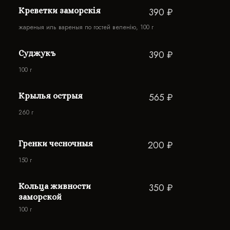
Креветки заморскія
390 ₽
жареныя иль вареныя по гостей веленію, 100 г
Суджукъ
390 ₽
100 г
Крылья острыя
565 ₽
260 г
Гренки чесночныя
200 ₽
150 г
Кольца живности
350 ₽
заморской
100 г