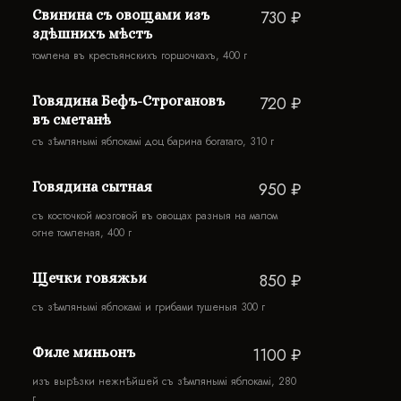
Свинина съ овощами изъ
730 ₽
здѣшнихъ мѣстъ
томлена въ крестьянскихъ горшочкахъ, 400 г
Говядина Бефъ-Строгановъ
720 ₽
въ сметанѣ
съ зѣмлянымi яблокамi доц барина богатаго, 310 г
Говядина сытная
950 ₽
съ косточкой мозговой въ овощах разныя на малом
огне томленая, 400 г
Щечки говяжьи
850 ₽
съ зѣмлянымi яблокамi и грибами тушеныя 300 г
Филе миньонъ
1100 ₽
изъ вырѣзки нежнѣйшей съ зѣмлянымi яблокамi, 280
г