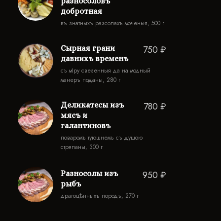
разносоловъ
добротная
въ знатныхъ разсолахъ моченыя, 500 г
Сырная грани
750 ₽
давнихъ временъ
съ міру свезенныя да на модный
манеръ поданы, 280 г
Деликатесы изъ
780 ₽
мясъ и
галантиновъ
поваромъ тутошнемъ съ душою
стряпаны, 300 г
Разносолы изъ
950 ₽
рыбъ
драгоцѣнныхъ породъ, 270 г