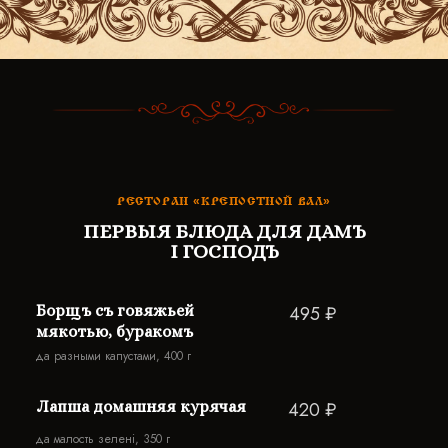
РЕСТОРАН «КРЕПОСТНОЙ ВАЛ»
ПЕРВЫЯ БЛЮДА ДЛЯ ДАМЪ
I ГОСПОДЪ
Борщъ съ говяжьей
495 ₽
мякотью, буракомъ
да разными капустами, 400 г
Лапша домашняя курячая
420 ₽
да малость зеленi, 350 г