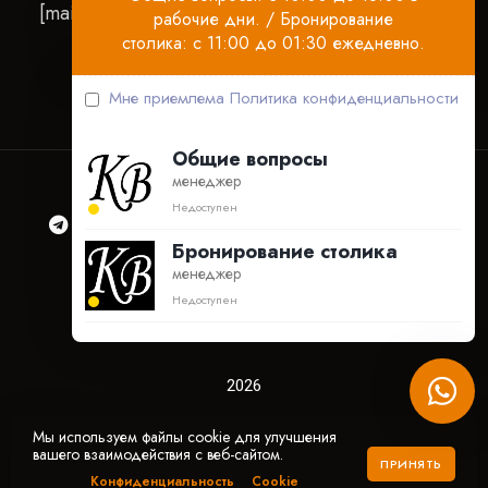
[mailpoet_page]
рабочие дни. / Бронирование
столика: с 11:00 до 01:30 ежедневно.
Мне приемлема
Политика конфиденциальности
Общие вопросы
менеджер
Недоступен
Бронирование столика
менеджер
Ресторан
Бронирование
Контакты
Недоступен
Акции
Документация
2026
Мы используем файлы cookie для улучшения
© ООО «КРЕПОСТНОЙ ВАЛ»
вашего взаимодействия с веб-сайтом.
ПРИНЯТЬ
© WEBBY
Конфиденциальность
Cookie